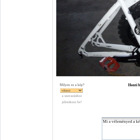
Honti bi
Milyen ez a kép?
a szavazáshoz
jelentkezz be!