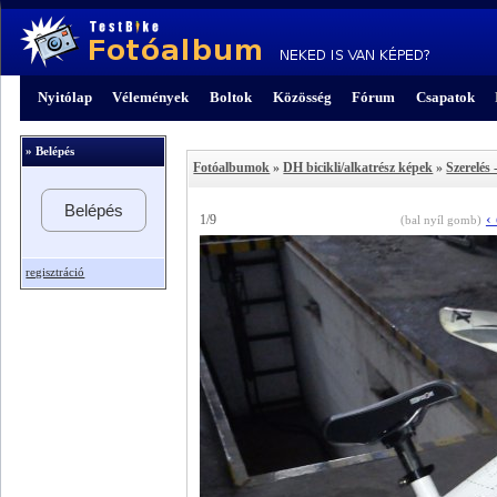
Nyitólap
Vélemények
Boltok
Közösség
Fórum
Csapatok
» Belépés
Fotóalbumok
»
DH bicikli/alkatrész képek
»
Szerelés 
Belépés
‹
1/9
(bal nyíl gomb)
regisztráció