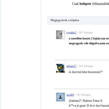
Csak
belépett
felhasználók
Megjegyzések a képhez
xyrider2
- 161 hónapja
a szerelőm hozott 2 fajtát,van er
megvagyok vele elégedve,nem ro
adrian27
- 161 hónapja
és ilyet hol lehet beszerezni??
ricsi94
- 161 hónapja
@adrian27: Rubena Triton X
k**va jó gumi :D én is ilyet haszn