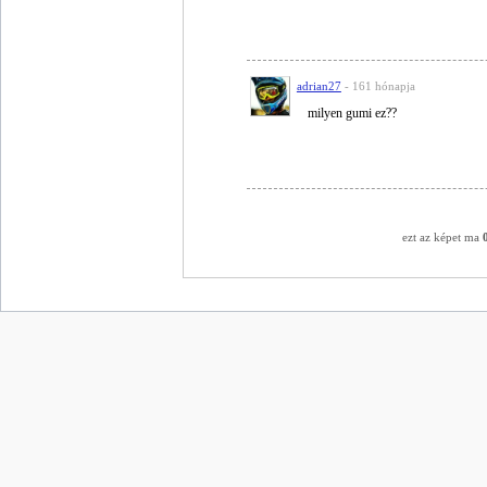
adrian27
- 161 hónapja
milyen gumi ez??
ezt az képet ma