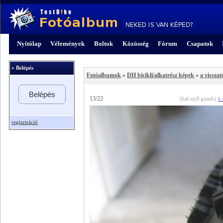
Nyitólap
Vélemények
Boltok
Közösség
Fórum
Csapatok
» Belépés
Fotóalbumok
»
DH bicikli/alkatrész képek
»
a visszat
Belépés
‹
13/22
(bal nyíl gomb)
regisztráció