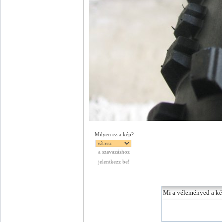
Milyen ez a kép?
a szavazáshoz
jelentkezz be!