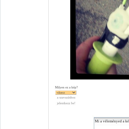
Milyen ez a kép?
a szavazáshoz
jelentkezz be!