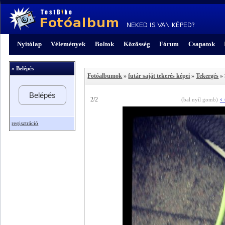
Nyitólap
Vélemények
Boltok
Közösség
Fórum
Csapatok
» Belépés
Fotóalbumok
»
futár saját tekerés képei
»
Tekergés
» 
Belépés
‹
2/2
(bal nyíl gomb)
regisztráció