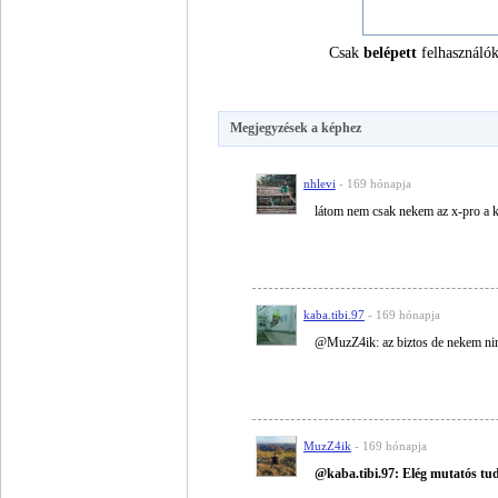
Csak
belépett
felhasználók
Megjegyzések a képhez
nhlevi
- 169 hónapja
látom nem csak nekem az x-pro a 
kaba.tibi.97
- 169 hónapja
@MuzZ4ik: az biztos de nekem ninc
MuzZ4ik
- 169 hónapja
@kaba.tibi.97: Elég mutatós tud 