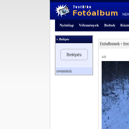
Nyitólap
Vélemények
Boltok
Közö
» Belépés
Fotóalbumok
»
free
Belépés
4/8
regisztráció