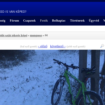
sség
Fórum
Csapatok
Fotók
Bolhapiac
Történetek
Ügyvéd
W
ride saját tekerés képei
»
mongoose
» #4
‹ előző
következő ›
(bal nyíl gomb)
(jobb nyíl gomb)