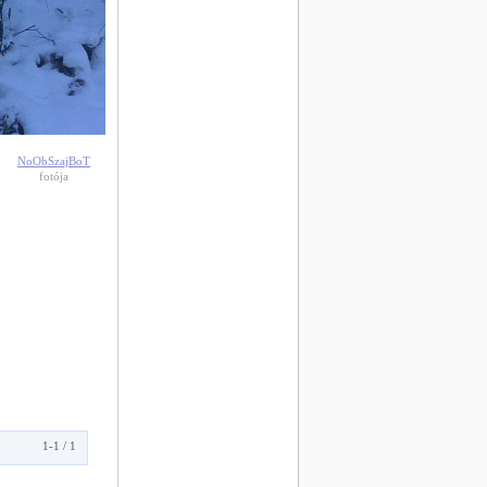
NoObSzajBoT
fotója
1-1 / 1