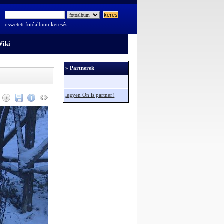
összetett fotóalbum keresés
iki
» Partnerek
legyen Ön is partner!