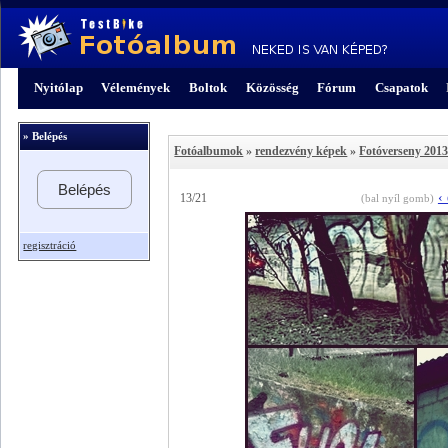
Nyitólap
Vélemények
Boltok
Közösség
Fórum
Csapatok
» Belépés
Fotóalbumok
»
rendezvény képek
»
Fotóverseny 2013.
Belépés
‹
13/21
(bal nyíl gomb)
regisztráció