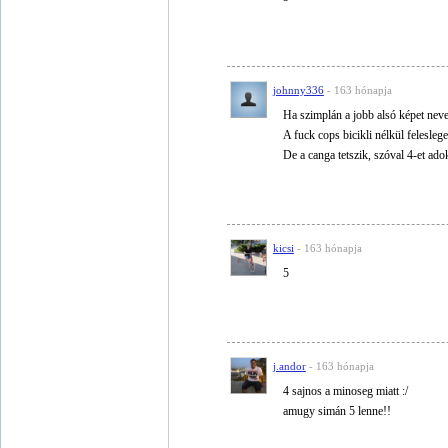
johnny336
- 163 hónapja
Ha szimplán a jobb alsó képet neve
A fuck cops bicikli nélkül feleslege
De a canga tetszik, szóval 4-et adok
kicsi
- 163 hónapja
5
j.andor
- 163 hónapja
4 sajnos a minoseg miatt :/
amugy simán 5 lenne!!