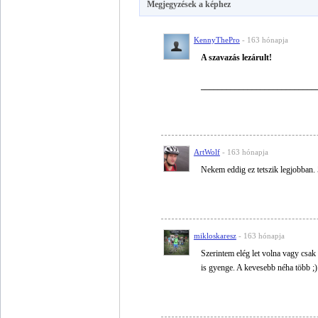
Megjegyzések a képhez
KennyThePro
- 163 hónapja
A szavazás lezárult!
___________________________
ArtWolf
- 163 hónapja
Nekem eddig ez tetszik legjobban. 
mikloskaresz
- 163 hónapja
Szerintem elég let volna vagy csak 
is gyenge. A kevesebb néha több ;)