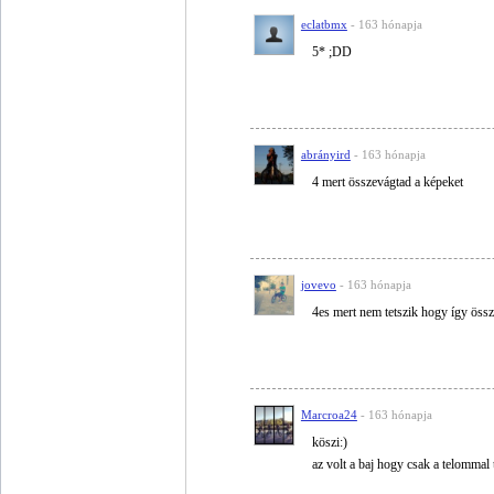
eclatbmx
- 163 hónapja
5* ;DD
abrányird
- 163 hónapja
4 mert összevágtad a képeket
jovevo
- 163 hónapja
4es mert nem tetszik hogy így össze
Marcroa24
- 163 hónapja
köszi:)
az volt a baj hogy csak a telommal 