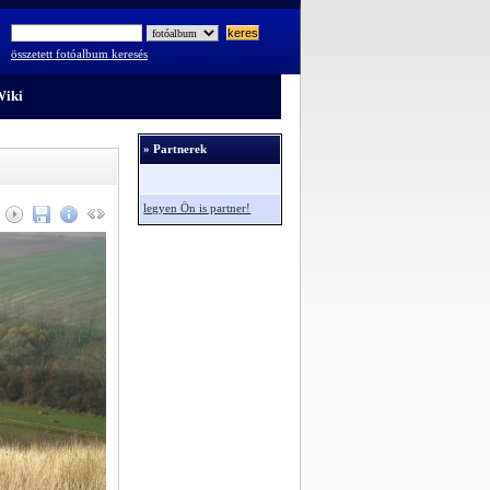
összetett fotóalbum keresés
iki
» Partnerek
legyen Ön is partner!