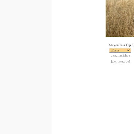
Milyen ez a kép?
a szavazáshoz
jelentkezz be!