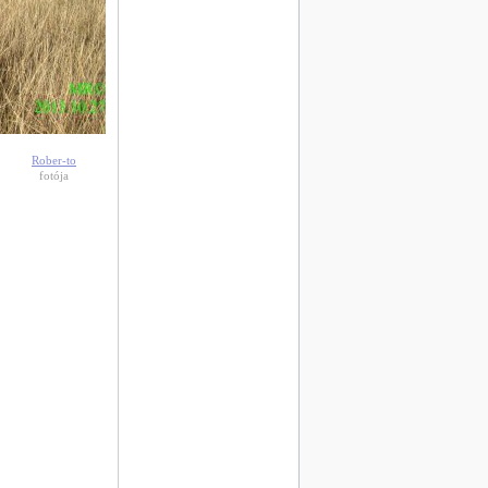
Rober-to
fotója