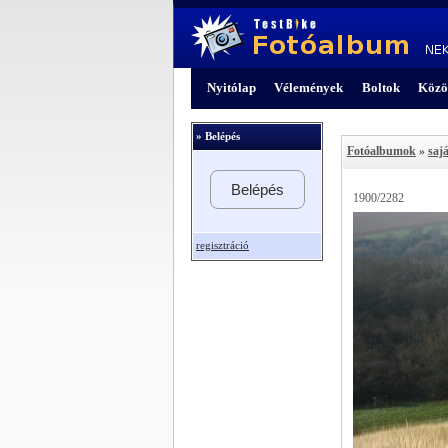
Nyitólap
Vélemények
Boltok
Közö
» Belépés
Fotóalbumok
»
sajá
Belépés
1900/2282
regisztráció