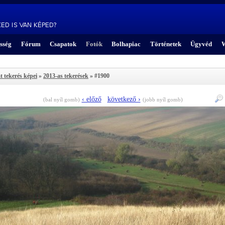
sség
Fórum
Csapatok
Fotók
Bolhapiac
Történetek
Ügyvéd
W
t tekerés képei
»
2013-as tekerések
» #1900
‹ előző
következő ›
(bal nyíl gomb)
(jobb nyíl gomb)