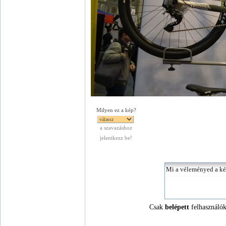
Milyen ez a kép?
a szavazáshoz
jelentkezz be!
Csak
belépett
felhasználók