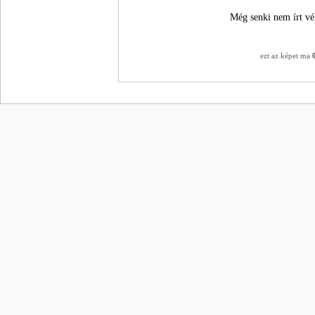
Még senki nem írt vé
ezt az képet ma