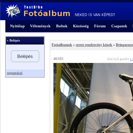
Nyitólap
Vélemények
Boltok
Közösség
Fórum
Csapatok
» Belépés
Fotóalbumok
»
street rendezvény képek
»
Bringaexpo
Belépés
‹
40/103
(bal nyíl gomb)
regisztráció