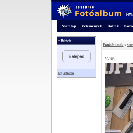
Nyitólap
Vélemények
Boltok
Közö
» Belépés
Fotóalbumok
»
str
Belépés
59/103
regisztráció