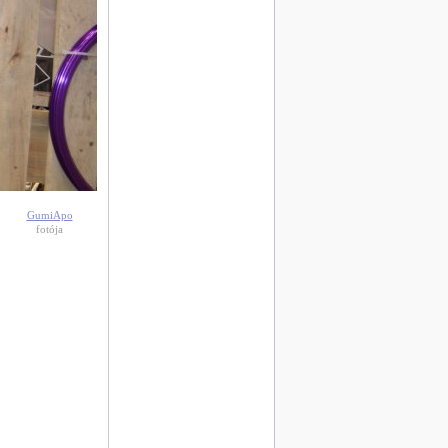
GumiApo
fotója