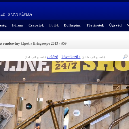
sség
Fórum
Csapatok
Fotók
Bolhapiac
Történetek
Ügyvéd
W
eet rendezvény képek
»
Bringaexpo 2013
» #59
‹ előző
következő ›
(bal nyíl gomb)
(jobb nyíl gomb)