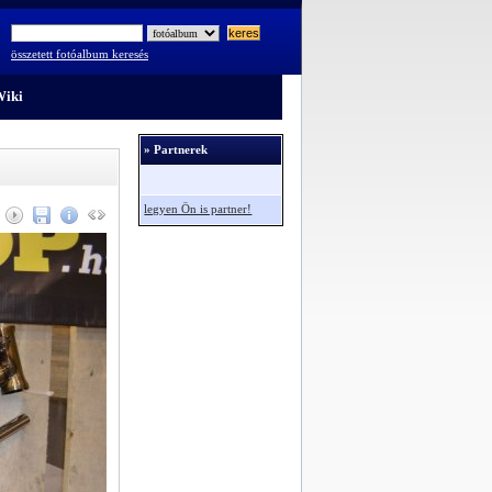
összetett fotóalbum keresés
iki
» Partnerek
legyen Ön is partner!