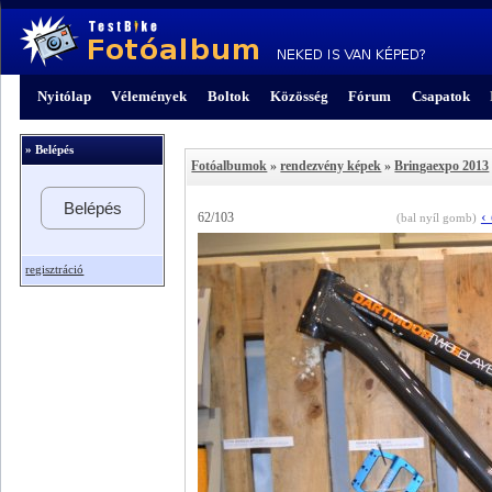
Nyitólap
Vélemények
Boltok
Közösség
Fórum
Csapatok
» Belépés
Fotóalbumok
»
rendezvény képek
»
Bringaexpo 2013
Belépés
‹
62/103
(bal nyíl gomb)
regisztráció