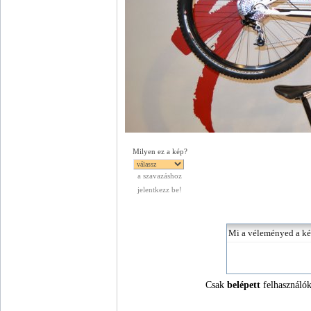
Milyen ez a kép?
a szavazáshoz
jelentkezz be!
Csak
belépett
felhasználók