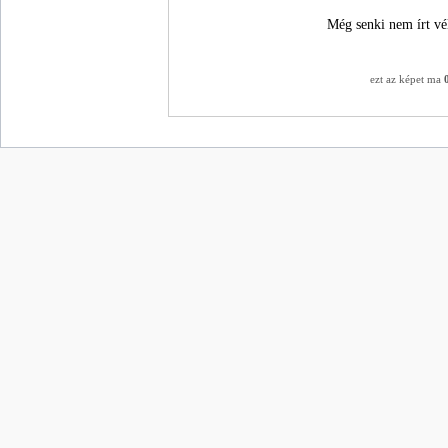
Még senki nem írt vé
ezt az képet ma