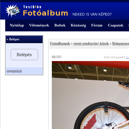
Nyitólap
Vélemények
Boltok
Közösség
Fórum
Csapatok
» Belépés
Fotóalbumok
»
street rendezvény képek
»
Bringaexpo
Belépés
‹
68/103
(bal nyíl gomb)
regisztráció