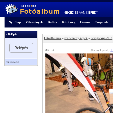
Nyitólap
Vélemények
Boltok
Közösség
Fórum
Csapatok
» Belépés
Fotóalbumok
»
rendezvény képek
»
Bringaexpo 2013
Belépés
‹
80/103
(bal nyíl gomb)
regisztráció