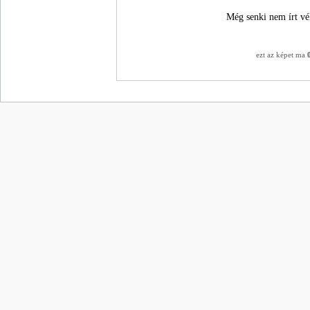
Még senki nem írt vé
ezt az képet ma