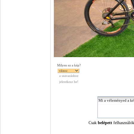
Milyen ez a kép?
a szavazáshoz
jelentkezz be!
Csak
belépett
felhasználók