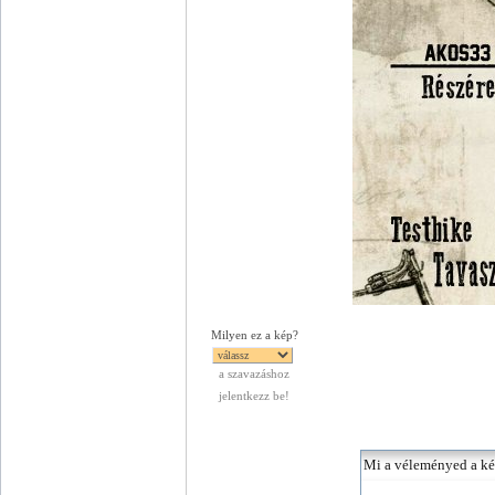
Milyen ez a kép?
a szavazáshoz
jelentkezz be!