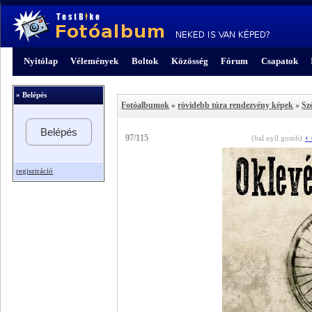
Nyitólap
Vélemények
Boltok
Közösség
Fórum
Csapatok
» Belépés
Fotóalbumok
»
rövidebb túra rendezvény képek
»
Sz
Belépés
‹
97/115
(bal nyíl gomb)
regisztráció