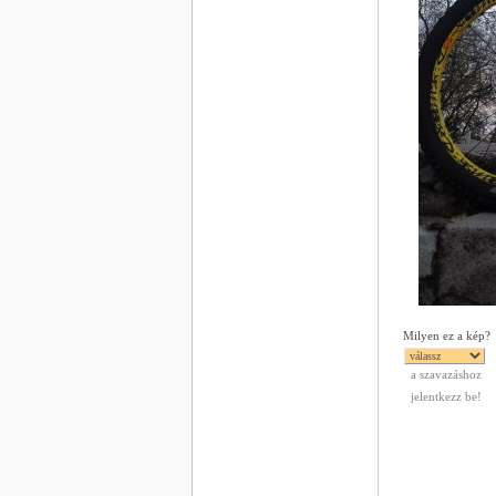
Milyen ez a kép?
a szavazáshoz
jelentkezz be!