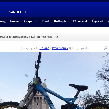
sség
Fórum
Csapatok
Fotók
Bolhapiac
Történetek
Ügyvéd
W
bicikli/alkatrész képek
»
Lassan kész lesz!
» #5
‹ előző
következő ›
(bal nyíl gomb)
(jobb nyíl gomb)