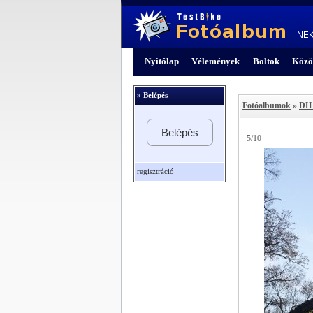
Nyitólap
Vélemények
Boltok
Közö
» Belépés
Fotóalbumok
»
DH 
Belépés
5/10
regisztráció