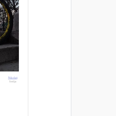
Nikolaij
fotója