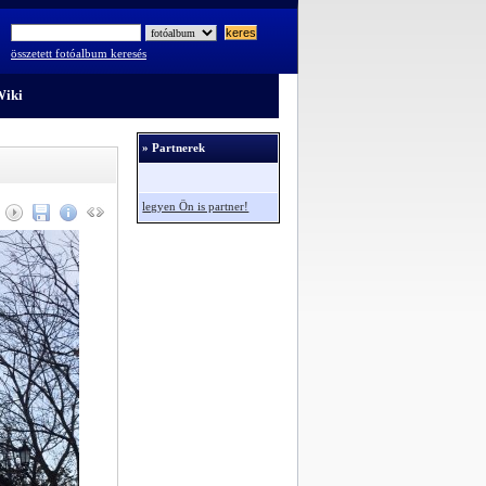
összetett fotóalbum keresés
iki
» Partnerek
legyen Ön is partner!