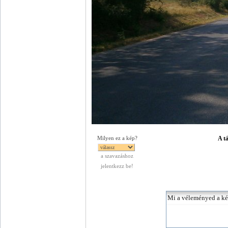
A tá
Milyen ez a kép?
a szavazáshoz
jelentkezz be!