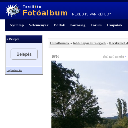
Nyitólap
Vélemények
Boltok
Közösség
Fórum
Csapatok
» Belépés
Fotóalbumok
»
több napos túra egyéb
»
Kecskemét -
Belépés
‹
16/16
(bal nyíl gomb)
regisztráció