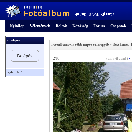
Nyitólap
Vélemények
Boltok
Közösség
Fórum
Csapatok
» Belépés
Fotóalbumok
»
több napos túra egyéb
»
Kecskemét -
Belépés
‹
2/16
(bal nyíl gomb)
regisztráció