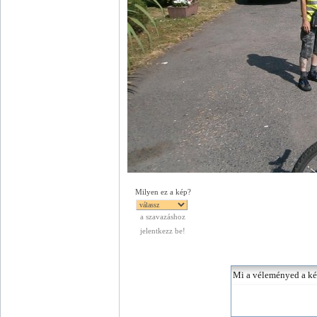
Milyen ez a kép?
a szavazáshoz
jelentkezz be!