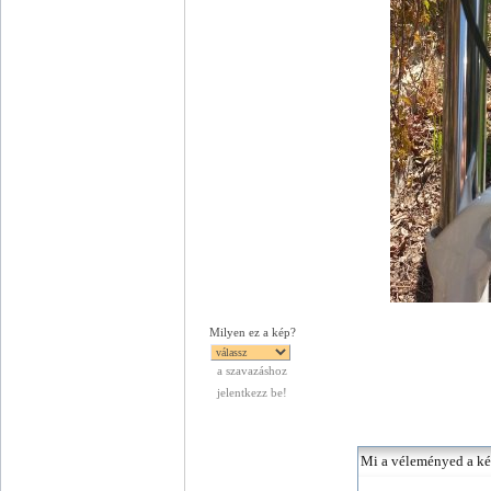
Milyen ez a kép?
a szavazáshoz
jelentkezz be!