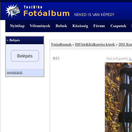
Nyitólap
Vélemények
Boltok
Közösség
Fórum
Csapatok
» Belépés
Fotóalbumok
»
DH bicikli/alkatrész képek
»
2011 Ko
Belépés
‹
8/15
(bal nyíl gomb)
regisztráció