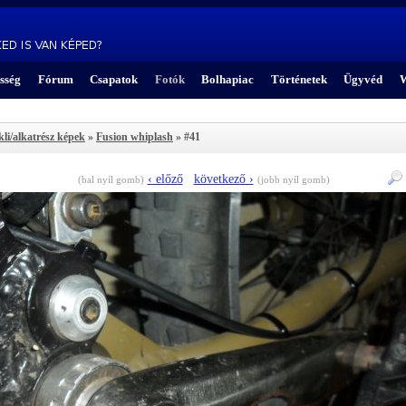
sség
Fórum
Csapatok
Fotók
Bolhapiac
Történetek
Ügyvéd
W
kli/alkatrész képek
»
Fusion whiplash
» #41
‹ előző
következő ›
(bal nyíl gomb)
(jobb nyíl gomb)