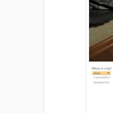
Milyen ez a kép?
a szavazáshoz
jelentkezz be!