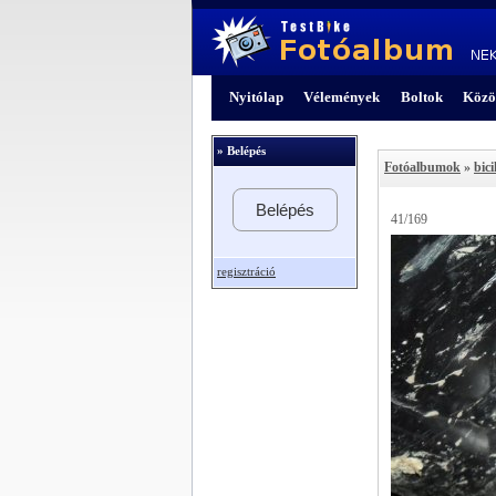
Nyitólap
Vélemények
Boltok
Közö
» Belépés
Fotóalbumok
»
bici
Belépés
41/169
regisztráció