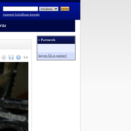
összetett fotóalbum keresés
iki
» Partnerek
legyen Ön is partner!