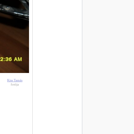
Kiss Tamás
fotója