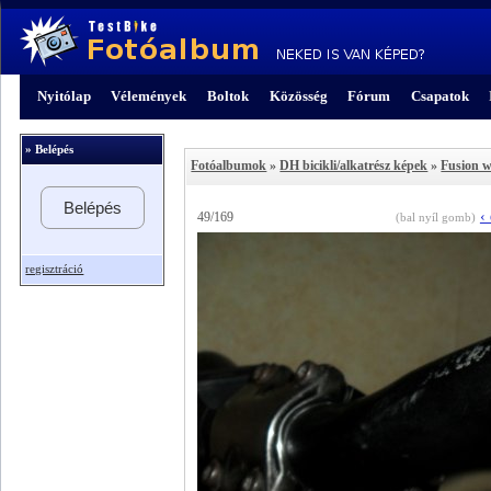
Nyitólap
Vélemények
Boltok
Közösség
Fórum
Csapatok
» Belépés
Fotóalbumok
»
DH bicikli/alkatrész képek
»
Fusion w
Belépés
‹
49/169
(bal nyíl gomb)
regisztráció