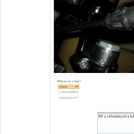
Milyen ez a kép?
a szavazáshoz
jelentkezz be!