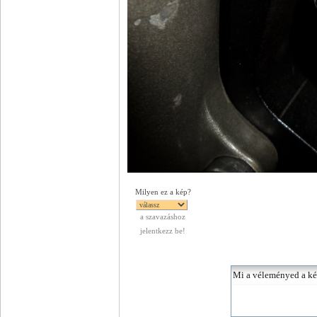
Milyen ez a kép?
a szavazáshoz
jelentkezz be!