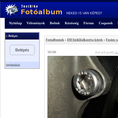
Nyitólap
Vélemények
Boltok
Közösség
Fórum
Csapatok
» Belépés
Fotóalbumok
»
DH bicikli/alkatrész képek
»
Fusion w
Belépés
‹
59/169
(bal nyíl gomb)
regisztráció