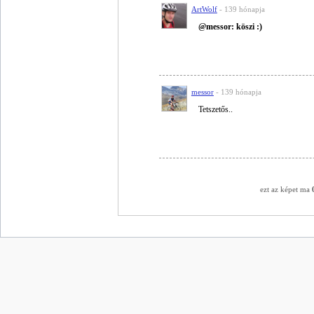
ArtWolf
- 139 hónapja
@messor: köszi :)
messor
- 139 hónapja
Tetszetős..
ezt az képet ma