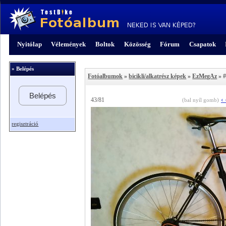
Nyitólap
Vélemények
Boltok
Közösség
Fórum
Csapatok
» Belépés
Fotóalbumok
»
bicikli/alkatrész képek
»
EzMegAz
» 
Belépés
‹
43/81
(bal nyíl gomb)
regisztráció