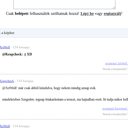
Csak
belépett
felhasználók szólhatnak hozzá!
Lépj be
vagy
regisztrálj
!
 a képhez
ArtWolf
- 134 hónapja
@Krupcheck: :( XD
ne mutasd 'ArtWolf'
Tetszik a hozzászólás?
Krupcheck
- 134 hónapja
@ArtWolf: már csak abból kiindulva, hogy nekem mindig aznap esik.
mindeközben Szegeden: tegnap letakarítottam a teraszt, ma hajnalban esett. Itt tudja mikor kell 
ne mutasd 'Krupcheck'
Tetszik a hozzászólás?
ArtWolf
- 134 hónapja