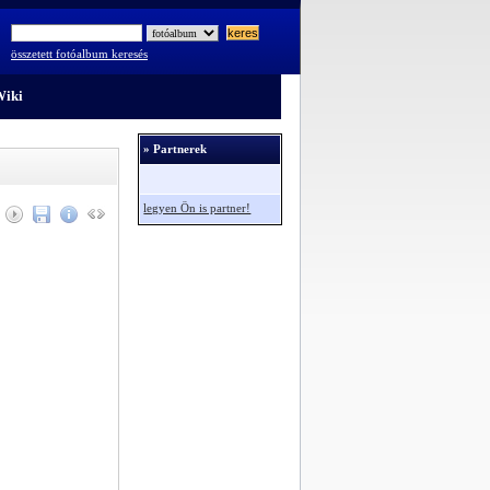
összetett fotóalbum keresés
iki
» Partnerek
legyen Ön is partner!