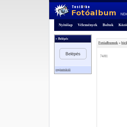
Nyitólap
Vélemények
Boltok
Közö
» Belépés
Fotóalbumok
»
bici
Belépés
74/81
regisztráció