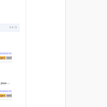
1-5 / 5
 kommentjeit
jönni -.-
 kommentjeit