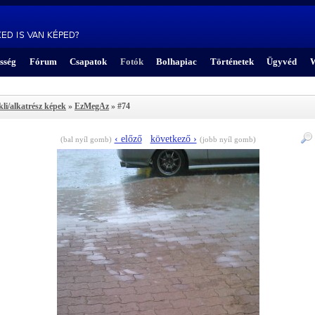
sség
Fórum
Csapatok
Fotók
Bolhapiac
Történetek
Ügyvéd
W
kli/alkatrész képek
»
EzMegAz
» #74
‹ előző
következő ›
(bal nyíl gomb)
(jobb nyíl gomb)