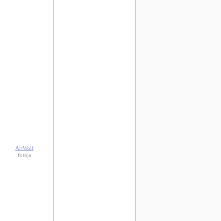
ArtWolf
fotója