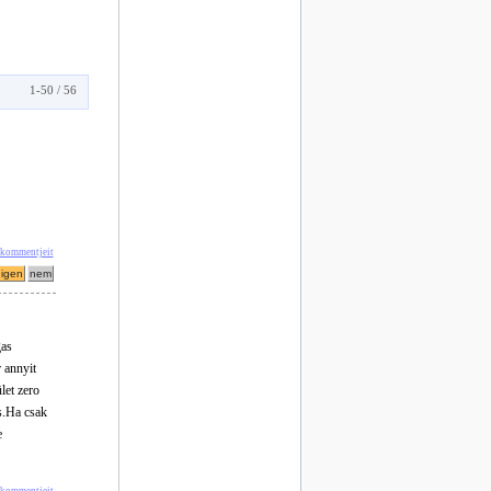
1-50 / 56
' kommentjeit
gas
 annyit
let zero
s.Ha csak
e
 kommentjeit