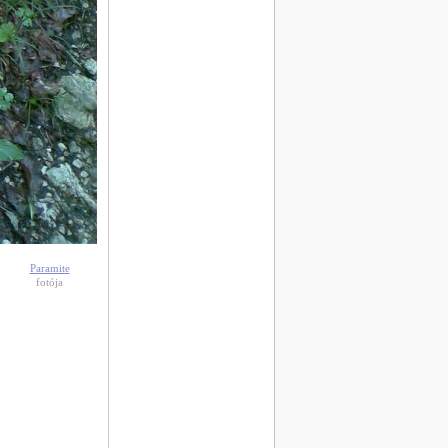
Paramite
fotója