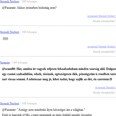
Herendi Norbert
- 160 hónapja
@Paramite: Akkor örömében bódottág nem?
ne mutasd 'Herendi Norbert'
Tetszik a hozzászólás?
Herendi Norbert
- 160 hónapja
:)))))
ne mutasd 'Herendi Norbert'
Tetszik a hozzászólás?
Paramite
- 160 hónapja
@sram80: Hát, amióta itt vagyok teljesen felszabadultam minden szarság alól. Dolgo
egy csomó szabadidőm, edzek, túrázok, egészségesen élek, pénzügyeim is rendben tar
tart vissza semmi. A tehénszar meg jó, lehet tudni, hogy zajlik az élet, én szeretem:D
ne mutasd 'Paramite
Tetszik a hozzászólás?
Herendi Norbert
- 160 hónapja
@Paramite: "Amúgy nem mindenki ilyen készséges ám a világban."
Ezért is hagytuk el Mo.-t,mert meguntuk az önös érdekű negatív össznépi