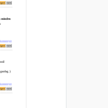
on minden
k
' kommentjeit
zzál
 gazdag.:)
 kommentjeit