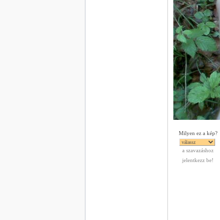
Milyen ez a kép?
a szavazáshoz
jelentkezz be!