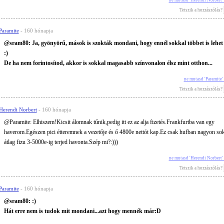
Tetszik a hozzászólás?
Paramite
- 160 hónapja
@sram80: Ja, gyönyörű, mások is szokták mondani, hogy ennél sokkal többet is lehet 
:)
De ha nem forintosítod, akkor is sokkal magasabb színvonalon élsz mint otthon...
ne mutasd 'Paramite
Tetszik a hozzászólás?
Herendi Norbert
- 160 hónapja
@Paramite: Elhiszem!Kicsit álomnak tűnik,pedig itt ez az alja fizetés.Frankfurtba van egy
haverom.Egészen pici étteremnek a vezetője és ő 4800e nettót kap.Ez csak hufban nagyon sok.
átlag fizu 3-5000e-ig terjed havonta.Szép mi?:)))
ne mutasd 'Herendi Norbert'
Tetszik a hozzászólás?
Paramite
- 160 hónapja
@sram80: :)
Hát erre nem is tudok mit mondani...azt hogy mennék már:D