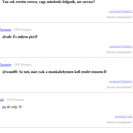
Van sok extrém stressz, vagy mindenki dolgozik, azt szevasz?
ne mutasd 'Paramite
Tetszik a hozzászólás?
Paramite
- 160 hónapja
@salt: És milyen pici:P
ne mutasd 'Paramite
Tetszik a hozzászólás?
Paramite
- 160 hónapja
@sram80: Az tuti, már csak a munkahelyemen kell rendet tennem:D
ne mutasd 'Paramite
Tetszik a hozzászólás?
salt
- 160 hónapja
juj de szép :D
ne mutasd 'salt
Tetszik a hozzászólás?