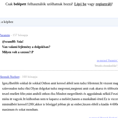
Csak
belépett
felhasználók szólhatnak hozzá!
Lépj be
vagy
regisztrálj
!
 a képhez
Paramite
- 157 hónapja
@sram80: Szia!
Van valami fejlemény a dolgokban?
Milyen volt a szezon?:P
ne mutasd 'Paramite
Tetszik a hozzászólás?
Herendi Norbert
- 160 hónapja
Igen,élhetőbb sokkal de sokkal.Otthon amit keresel abból nem tudsz félretenni.Itt viszont ma
színvonalon tudsz élni.Olyan dolgokat tudsz megvenni,megtenni amit csak akarsz és többször
teszel emellett félre,mint amiből otthon élsz.Mindezt megerőltetés és aggodalmak nélkül.Feszü
mióta itt vagyok.Itt külhonban nem te kaparsz a melóért,hanem a munkáltató érted.Ez is vicce
minimálbért keresel/1200/,akkor is bőséggel jobban jár az ember,hiszen ebből a kiadás 4-600
maximum és sokat mondtam.
ne mutasd 'Herendi Norbert'