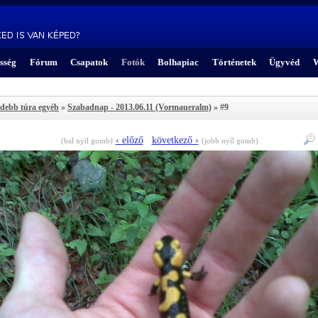
sség
Fórum
Csapatok
Fotók
Bolhapiac
Történetek
Ügyvéd
W
idebb túra egyéb
»
Szabadnap - 2013.06.11 (Vormaueralm)
» #9
‹ előző
következő ›
(bal nyíl gomb)
(jobb nyíl gomb)