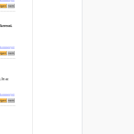
keresni.
' kommentjeit
Itt az
 kommentjeit