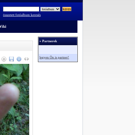
összetett fotóalbum keresés
iki
» Partnerek
legyen Ön is partner!