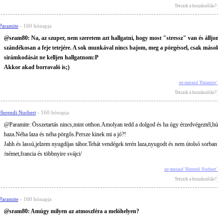
Tetszik a hozzászólás?
Paramite
- 160 hónapja
@sram80: Na, az szuper, nem szeretem azt hallgatni, hogy most "stressz" van és állj
szándékosan a feje tetejére. A sok munkával nincs bajom, meg a pörgéssel, csak máso
sirámkodását ne kelljen hallgatnom:P
Akkor akad borravaló is;)
ne mutasd 'Paramite
Tetszik a hozzászólás?
Herendi Norbert
- 160 hónapja
@Paramite: Összetartás nincs,mint otthon.Amolyan tedd a dolgod és ha úgy érzedvégeztél,hú
haza.Néha laza és néha pörgős.Persze kinek mi a jó?!
Jahh és lassú,jelzem nyugdíjas tábor.Tehát vendégek terén laza,nyugodt és nem útolsó sorban
/német,francia és többnyire svájci/
ne mutasd 'Herendi Norbert'
Tetszik a hozzászólás?
Paramite
- 160 hónapja
@sram80: Amúgy milyen az atmoszféra a melóhelyen?