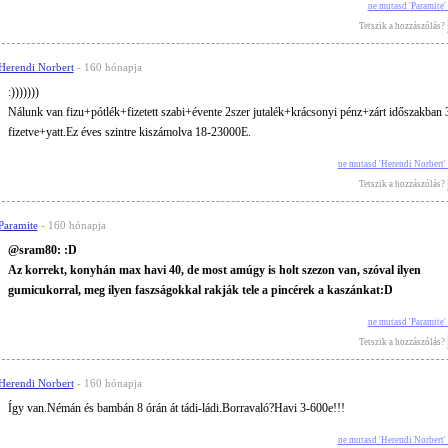
ne mutasd 'Paramite
Tetszik a hozzászólás?
Herendi Norbert
- 160 hónapja
:)))))))
Nálunk van fizu+pótlék+fizetett szabi+évente 2szer jutalék+krácsonyi pénz+zárt időszakban 
fizetve+yatt.Ez éves szintre kiszámolva 18-23000E.
ne mutasd 'Herendi Norbert'
Tetszik a hozzászólás?
Paramite
- 160 hónapja
@sram80: :D
Az korrekt, konyhán max havi 40, de most amúgy is holt szezon van, szóval ilyen
gumicukorral, meg ilyen faszságokkal rakják tele a pincérek a kaszánkat:D
ne mutasd 'Paramite
Tetszik a hozzászólás?
Herendi Norbert
- 160 hónapja
Így van.Némán és bambán 8 órán át tádi-ládi.Borravaló?Havi 3-600e!!!
ne mutasd 'Herendi Norbert'