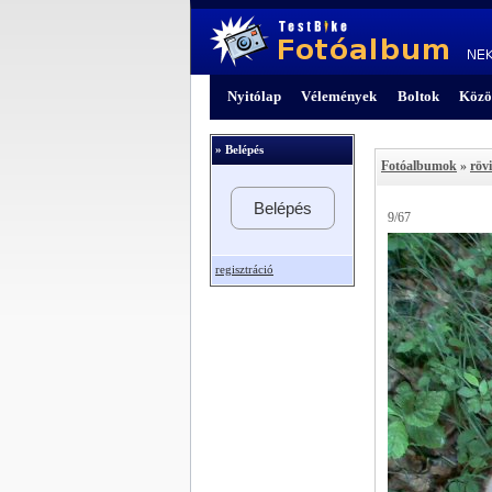
Nyitólap
Vélemények
Boltok
Közö
» Belépés
Fotóalbumok
»
röv
Belépés
9/67
regisztráció