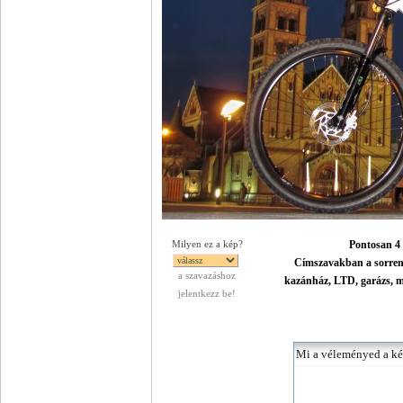
Pontosan 4 é
Milyen ez a kép?
Címszavakban a sorrend
a szavazáshoz
kazánház, LTD, garázs, mű
jelentkezz be!