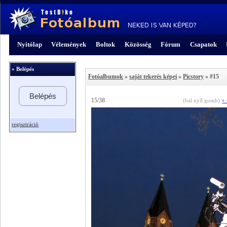
Nyitólap
Vélemények
Boltok
Közösség
Fórum
Csapatok
» Belépés
Fotóalbumok
»
saját tekerés képei
»
Picstory
» #15
Belépés
‹
15/38
(bal nyíl gomb)
regisztráció