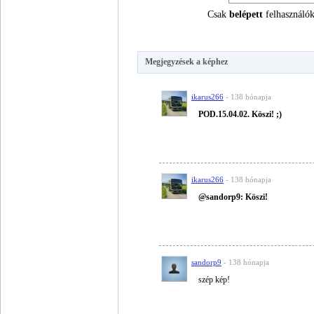
Csak
belépett
felhasználók
Megjegyzések a képhez
ikarus266
- 138 hónapja
POD.15.04.02. Köszi! ;)
ikarus266
- 138 hónapja
@sandorp9: Köszi!
sandorp9
- 138 hónapja
szép kép!