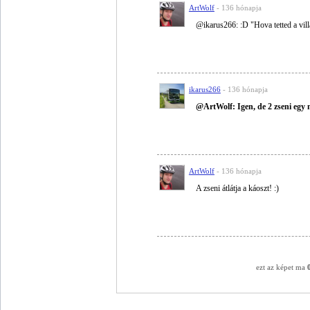
ArtWolf
- 136 hónapja
@ikarus266: :D "Hova tetted a vill
ikarus266
- 136 hónapja
@ArtWolf: Igen, de 2 zseni egy 
ArtWolf
- 136 hónapja
A zseni átlátja a káoszt! :)
ezt az képet ma