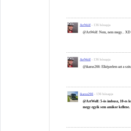
ArtWolf
- 136 hónapja
@ArtWolf: Nem, nem megy... XD
ArtWolf
- 136 hónapja
@ikarus266: Elképzelem azt a szitu
ikarus266
- 136 hónapja
@ArtWolf: 5-ös imbusz, 10-es kul
megy egyik sem amikor kellene.