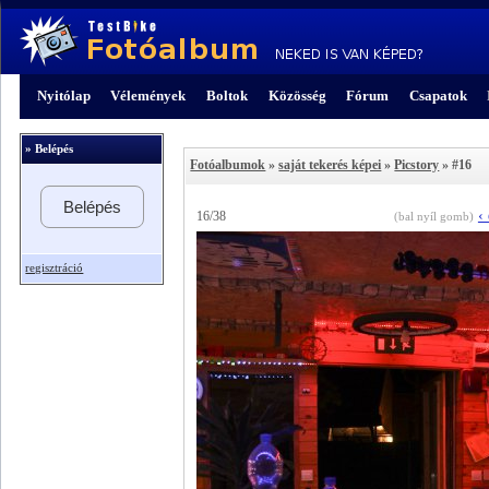
Nyitólap
Vélemények
Boltok
Közösség
Fórum
Csapatok
» Belépés
Fotóalbumok
»
saját tekerés képei
»
Picstory
» #16
Belépés
‹
16/38
(bal nyíl gomb)
regisztráció