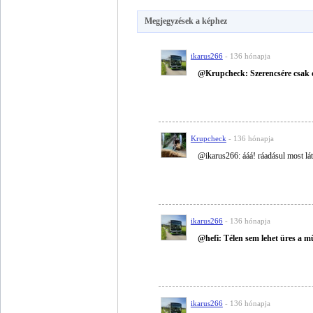
Megjegyzések a képhez
ikarus266
- 136 hónapja
@Krupcheck: Szerencsére csak di
Krupcheck
- 136 hónapja
@ikarus266: ááá! ráadásul most lát
ikarus266
- 136 hónapja
@hefi: Télen sem lehet üres a mű
ikarus266
- 136 hónapja