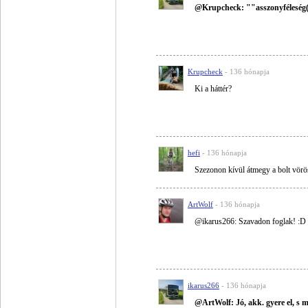
@Krupcheck: ""asszonyféleség
Krupcheck
- 136 hónapja
Ki a háttér?
hefi
- 136 hónapja
Szezonon kívül átmegy a bolt vör
ArtWolf
- 136 hónapja
@ikarus266: Szavadon foglak! :D
ikarus266
- 136 hónapja
@ArtWolf: Jó, akk. gyere el, s 