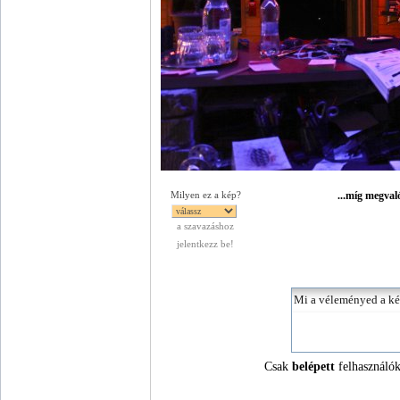
...míg megval
Milyen ez a kép?
a szavazáshoz
jelentkezz be!
Csak
belépett
felhasználók