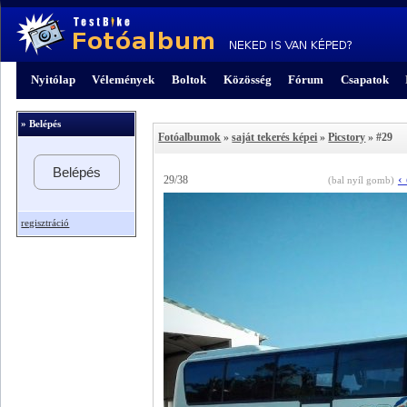
Nyitólap
Vélemények
Boltok
Közösség
Fórum
Csapatok
» Belépés
Fotóalbumok
»
saját tekerés képei
»
Picstory
» #29
Belépés
‹
29/38
(bal nyíl gomb)
regisztráció