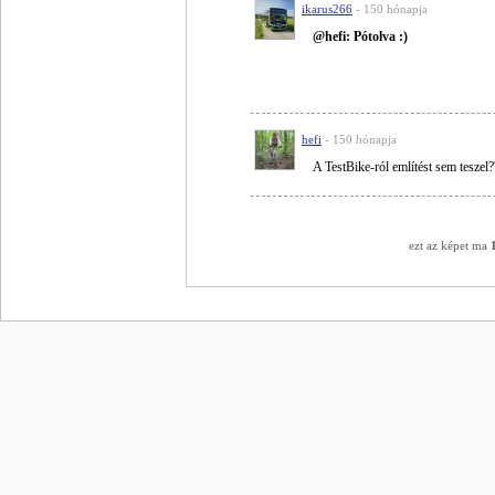
ikarus266
- 150 hónapja
@hefi: Pótolva :)
hefi
- 150 hónapja
A TestBike-ról említést sem teszel?
ezt az képet ma