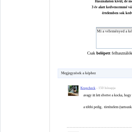
Használaton kívül, de me
3 év alatt kedvencemmé vál
értelemben sok kedv
Csak
belépett
felhasználók
Megjegyzések a képhez
Krupcheck
- 150 hónapja
avagy itt lett elvetve a kocka, hogy
a többi pedig.. történelem (tartsun