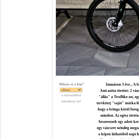
Immáron 3 éve... A fo
Milyen ez a kép?
Ami azóta történt: 2 vázc
a szavazáshoz
"állás" a TestBike-on, egy
jelentkezz be!
tervként) "saját" márka 
hogy a bringa körül forog
mindezt. Az egész történ
beszerezzek egy adott kere
egy vázcsere némileg megz
a képen láthatóból napi ha