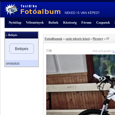
Nyitólap
Vélemények
Boltok
Közösség
Fórum
Csapatok
» Belépés
Fotóalbumok
»
saját tekerés képei
»
Picstory
» #7
Belépés
‹
7/38
(bal nyíl gomb)
regisztráció