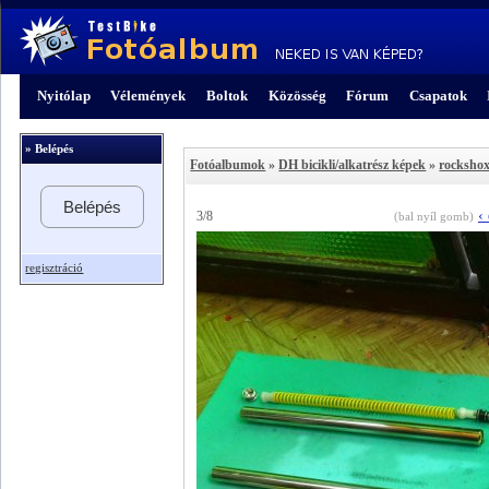
Nyitólap
Vélemények
Boltok
Közösség
Fórum
Csapatok
» Belépés
Fotóalbumok
»
DH bicikli/alkatrész képek
»
rockshox
Belépés
‹
3/8
(bal nyíl gomb)
regisztráció