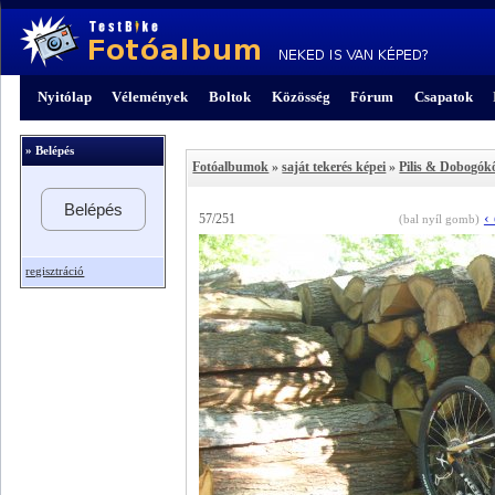
Nyitólap
Vélemények
Boltok
Közösség
Fórum
Csapatok
» Belépés
Fotóalbumok
»
saját tekerés képei
»
Pilis & Dobogók
Belépés
‹
57/251
(bal nyíl gomb)
regisztráció