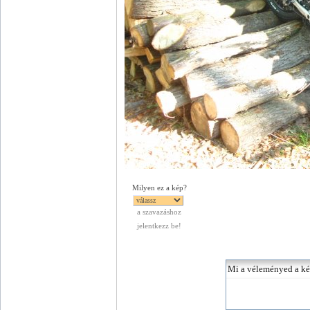
Milyen ez a kép?
a szavazáshoz
jelentkezz be!