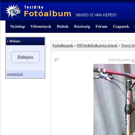
Nyitólap
Vélemények
Boltok
Közösség
Fórum
Csapatok
» Belépés
Fotóalbumok
»
DH bicikli/alkatrész képek
»
Norco A
Belépés
‹
2/7
(bal nyíl gomb)
regisztráció