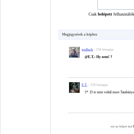
Csak
belépett
felhasználók
Megjegyzések a képhez
godluck
- 156 hónapja
@E.T.: Hy nem! ?
E.T.
- 156 hónapja
5* :D te nem voltál most Tatabán
ezt az képet ma