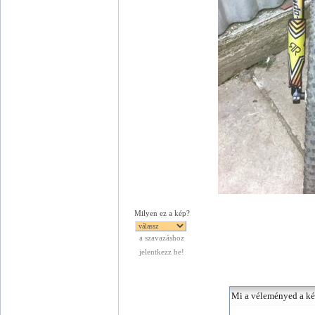
Milyen ez a kép?
a szavazáshoz
jelentkezz be!