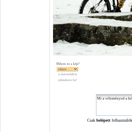
Milyen ez a kép?
a szavazáshoz
jelentkezz be!
Csak
belépett
felhasználók