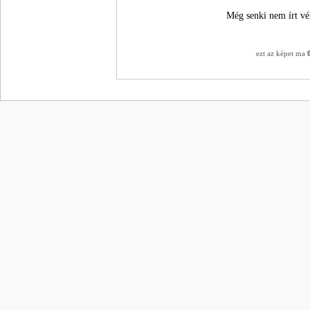
Még senki nem írt vé
ezt az képet ma