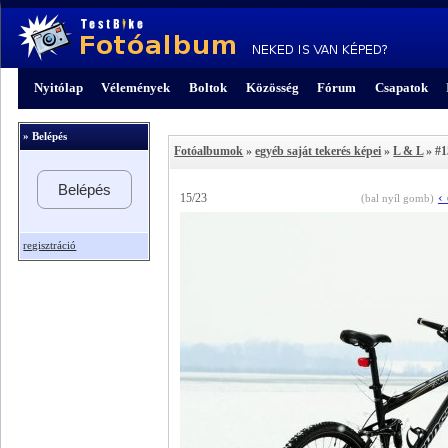
Nyitólap
Vélemények
Boltok
Közösség
Fórum
Csapatok
» Belépés
Fotóalbumok
»
egyéb saját tekerés képei
»
L & L
» #1
Belépés
‹
15/23
(bal nyíl gomb)
regisztráció