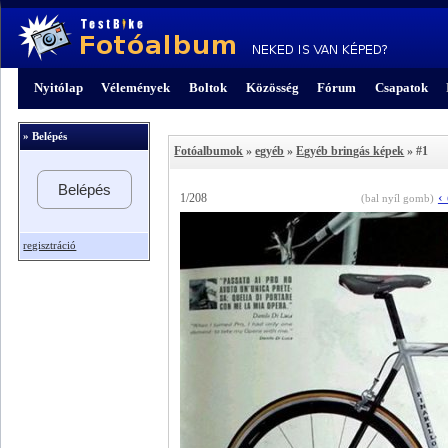
Nyitólap
Vélemények
Boltok
Közösség
Fórum
Csapatok
» Belépés
Fotóalbumok
»
egyéb
»
Egyéb bringás képek
» #1
Belépés
‹
1/208
(bal nyíl gomb)
regisztráció