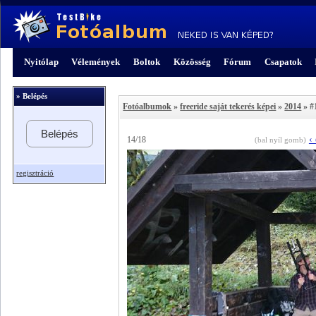
Nyitólap
Vélemények
Boltok
Közösség
Fórum
Csapatok
» Belépés
Fotóalbumok
»
freeride saját tekerés képei
»
2014
» #
Belépés
‹
14/18
(bal nyíl gomb)
regisztráció