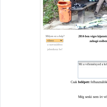
2014-ben végre kijutot
Milyen ez a kép?
zuhogó esőben 
a szavazáshoz
jelentkezz be!
Csak
belépett
felhasználók
Még senki nem írt vé