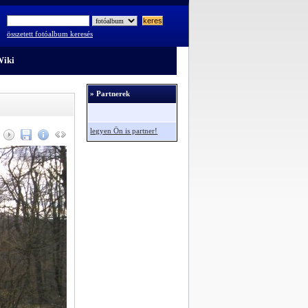
összetett fotóalbum keresés
iki
» Partnerek
legyen Ön is partner!