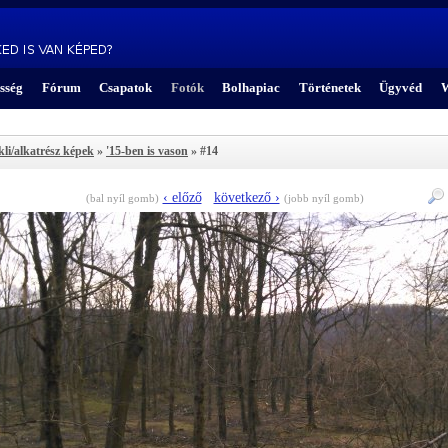
sség
Fórum
Csapatok
Fotók
Bolhapiac
Történetek
Ügyvéd
W
kli/alkatrész képek
»
'15-ben is vason
» #14
‹ előző
következő ›
(bal nyíl gomb)
(jobb nyíl gomb)