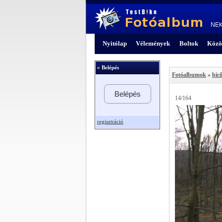
Nyitólap
Vélemények
Boltok
Közö
» Belépés
Fotóalbumok
»
bici
Belépés
14/164
regisztráció