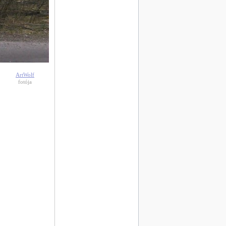
ArtWolf
fotója