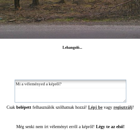
Lehangoló...
Csak
belépett
felhasználók szólhatnak hozzá!
Lépj be
vagy
regisztrálj
!
Még senki nem írt véleményt erről a képről!
Légy te az első!