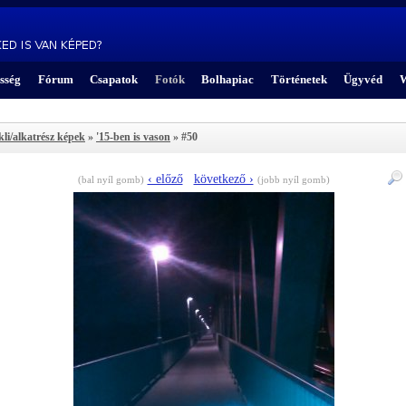
sség
Fórum
Csapatok
Fotók
Bolhapiac
Történetek
Ügyvéd
W
kli/alkatrész képek
»
'15-ben is vason
» #50
‹ előző
következő ›
(bal nyíl gomb)
(jobb nyíl gomb)