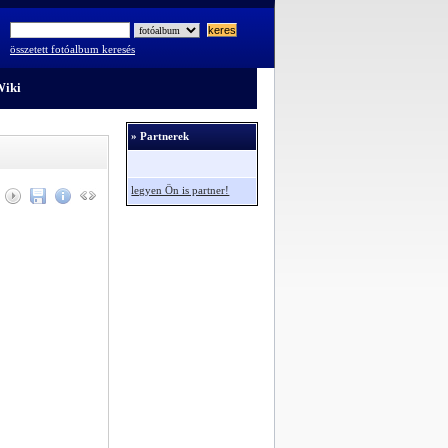
összetett fotóalbum keresés
iki
» Partnerek
legyen Ön is partner!