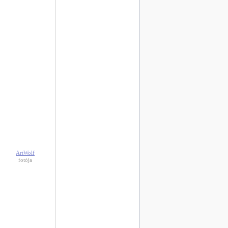
ArtWolf
fotója