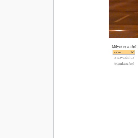
Milyen ez a kép?
a szavazáshoz
jelentkezz be!