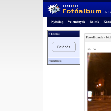
Nyitólap
Vélemények
Boltok
Közö
» Belépés
Fotóalbumok
»
bici
Belépés
51/164
regisztráció