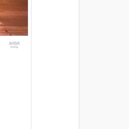
ArtWolf
fotója