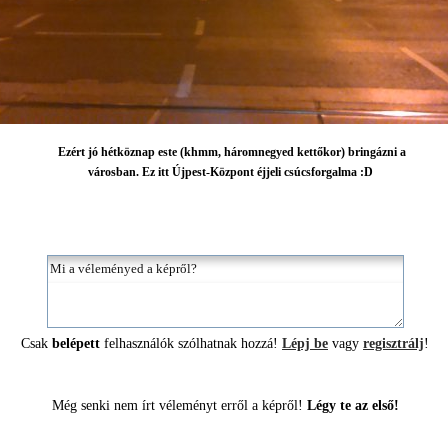
Ezért jó hétköznap este (khmm, háromnegyed kettőkor) bringázni a
városban. Ez itt Újpest-Központ éjjeli csúcsforgalma :D
Csak
belépett
felhasználók szólhatnak hozzá!
Lépj be
vagy
regisztrálj
!
Még senki nem írt véleményt erről a képről!
Légy te az első!