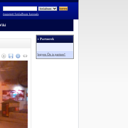
összetett fotóalbum keresés
iki
» Partnerek
legyen Ön is partner!