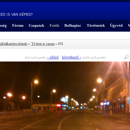
sség
Fórum
Csapatok
Fotók
Bolhapiac
Történetek
Ügyvéd
W
kli/alkatrész képek
»
'15-ben is vason
» #51
‹ előző
következő ›
(bal nyíl gomb)
(jobb nyíl gomb)