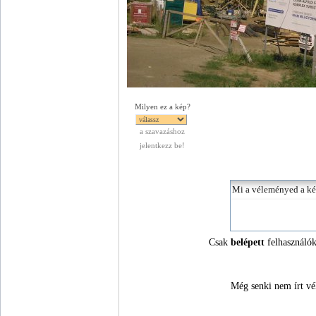
Milyen ez a kép?
a szavazáshoz
jelentkezz be!
Csak
belépett
felhasználók
Még senki nem írt vé