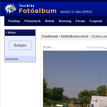
Nyitólap
Vélemények
Boltok
Közösség
Fórum
Csapatok
» Belépés
Fotóalbumok
»
bicikli/alkatrész képek
»
'15-ben is v
Belépés
‹
82/164
(bal nyíl gomb)
regisztráció