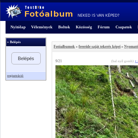
Nyitólap
Vélemények
Boltok
Közösség
Fórum
Csapatok
» Belépés
Fotóalbumok
»
freeride saját tekerés képei
»
Nyomat
Belépés
‹
9/21
(bal nyíl gomb)
regisztráció