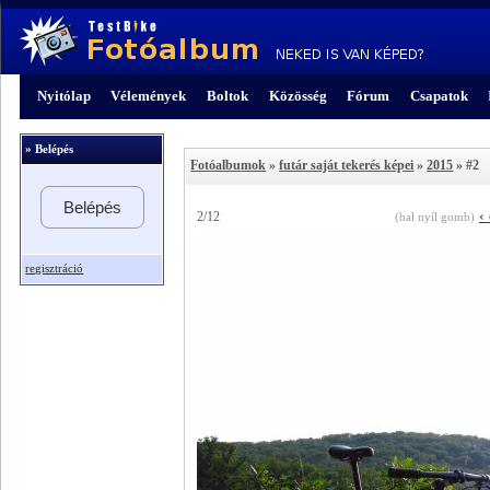
Nyitólap
Vélemények
Boltok
Közösség
Fórum
Csapatok
» Belépés
Fotóalbumok
»
futár saját tekerés képei
»
2015
» #2
Belépés
‹
2/12
(bal nyíl gomb)
regisztráció