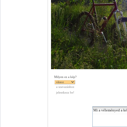
Milyen ez a kép?
a szavazáshoz
jelentkezz be!