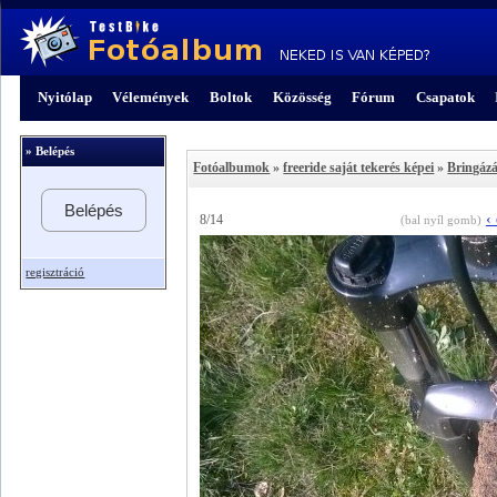
Nyitólap
Vélemények
Boltok
Közösség
Fórum
Csapatok
» Belépés
Fotóalbumok
»
freeride saját tekerés képei
»
Bringáz
Belépés
‹
8/14
(bal nyíl gomb)
regisztráció