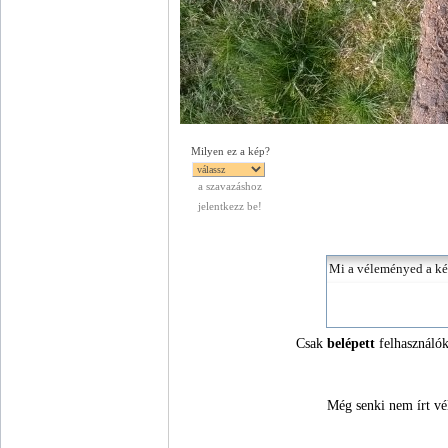
Milyen ez a kép?
a szavazáshoz
jelentkezz be!
Csak
belépett
felhasználók
Még senki nem írt vé