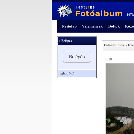
Nyitólap
Vélemények
Boltok
Közö
» Belépés
Fotóalbumok
»
free
Belépés
8/10
regisztráció