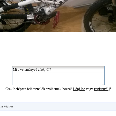
Csak
belépett
felhasználók szólhatnak hozzá!
Lépj be
vagy
regisztrálj
!
 a képhez