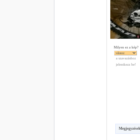
Milyen ez a kép?
a szavazáshoz
jelentkezz be!
Megjegyzések