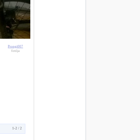
Prongi007
fotója
1-2 / 2