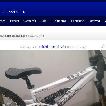
sség
Fórum
Csapatok
Fotók
Bolhapiac
Történetek
Ügyvéd
W
ride saját tekerés képei
»
2017...
» #8
‹ előző
következő ›
(bal nyíl gomb)
(jobb nyíl gomb)