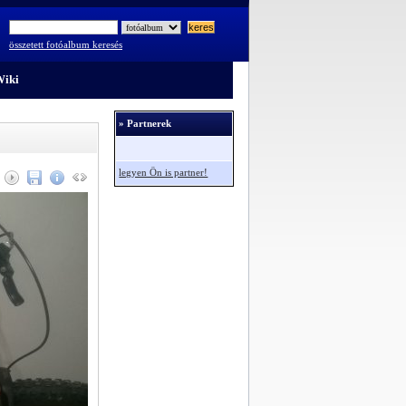
összetett fotóalbum keresés
iki
» Partnerek
legyen Ön is partner!