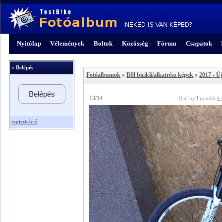
Nyitólap
Vélemények
Boltok
Közösség
Fórum
Csapatok
» Belépés
Fotóalbumok
»
DH bicikli/alkatrész képek
»
2017 - Ú
Belépés
‹
13/14
(bal nyíl gomb)
regisztráció