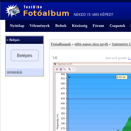
Nyitólap
Vélemények
Boltok
Közösség
Fórum
Csapatok
» Belépés
Fotóalbumok
»
több napos túra egyéb
»
Szintmérés 
Belépés
‹
5/8
(bal nyíl gomb)
regisztráció