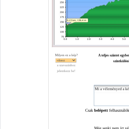
A teljes szintet egyb
Milyen ez a kép?
szintkülön
a szavazáshoz
jelentkezz be!
Csak
belépett
felhasználók
Még senki nem írt vé