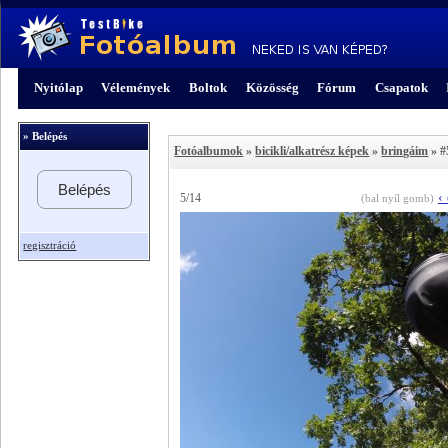
Nyitólap
Vélemények
Boltok
Közösség
Fórum
Csapatok
» Belépés
Fotóalbumok
»
bicikli/alkatrész képek
»
bringáim
» #
Belépés
‹
5/14
(bal nyíl gomb)
regisztráció