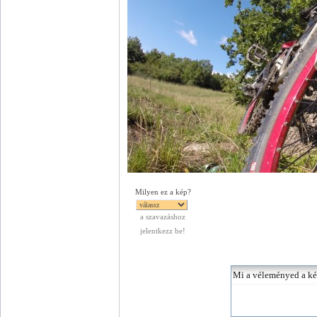
Milyen ez a kép?
a szavazáshoz
jelentkezz be!