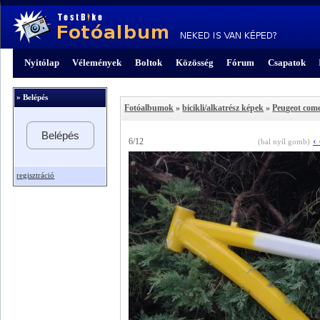
Nyitólap
Vélemények
Boltok
Közösség
Fórum
Csapatok
» Belépés
Fotóalbumok
»
bicikli/alkatrész képek
»
Peugeot com
Belépés
‹
6/12
(bal nyíl gomb)
regisztráció