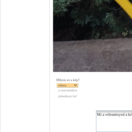
Milyen ez a kép?
a szavazáshoz
jelentkezz be!