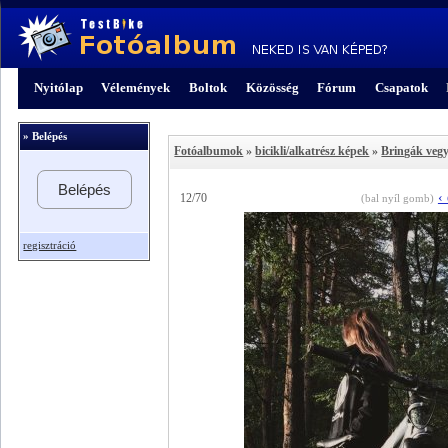
Nyitólap
Vélemények
Boltok
Közösség
Fórum
Csapatok
» Belépés
Fotóalbumok
»
bicikli/alkatrész képek
»
Bringák veg
Belépés
‹
12/70
(bal nyíl gomb)
regisztráció