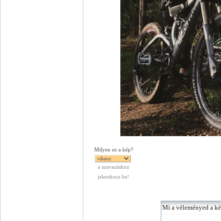
Milyen ez a kép?
a szavazáshoz
jelentkezz be!