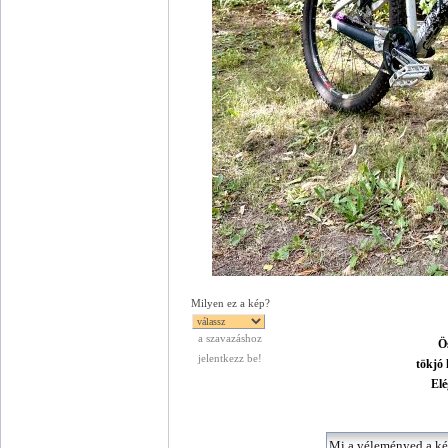
Milyen ez a kép?
a szavazáshoz
Ös
jelentkezz be!
tökjó 
Elé