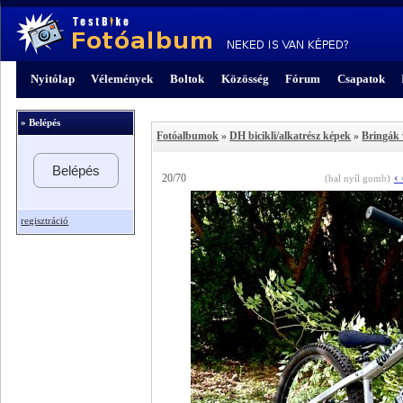
Nyitólap
Vélemények
Boltok
Közösség
Fórum
Csapatok
» Belépés
Fotóalbumok
»
DH bicikli/alkatrész képek
»
Bringák 
Belépés
‹
20/70
(bal nyíl gomb)
regisztráció