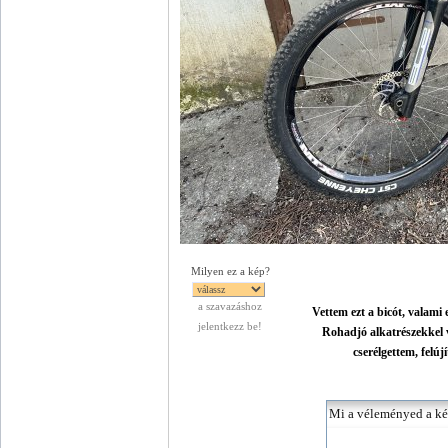
Milyen ez a kép?
a szavazáshoz
Vettem ezt a bicót, valami 
jelentkezz be!
Rohadjó alkatrészekkel vo
cserélgettem, felúj