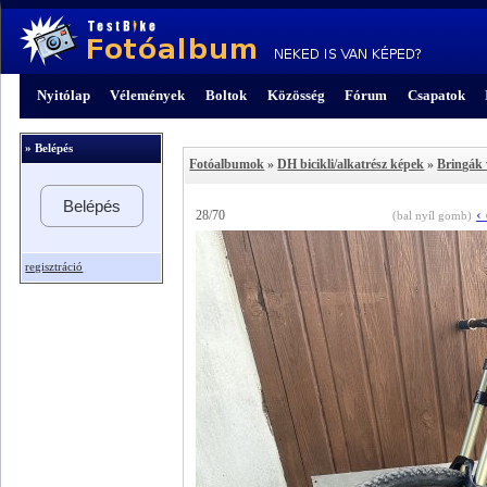
Nyitólap
Vélemények
Boltok
Közösség
Fórum
Csapatok
» Belépés
Fotóalbumok
»
DH bicikli/alkatrész képek
»
Bringák 
Belépés
‹
28/70
(bal nyíl gomb)
regisztráció