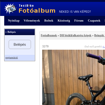
Nyitólap
Vélemények
Boltok
Közösség
Fórum
Csapatok
» Belépés
Fotóalbumok
»
DH bicikli/alkatrész képek
»
Bringák 
Belépés
‹
32/70
(bal nyíl gomb)
regisztráció