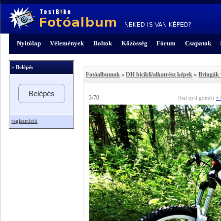
Nyitólap
Vélemények
Boltok
Közösség
Fórum
Csapatok
» Belépés
Fotóalbumok
»
DH bicikli/alkatrész képek
»
Bringák 
Belépés
‹
3/70
(bal nyíl gomb)
regisztráció