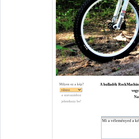
A hulladék RockMachine 
Milyen ez a kép?
vegy
a szavazáshoz
Na 
jelentkezz be!