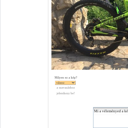
Milyen ez a kép?
a szavazáshoz
jelentkezz be!