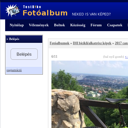
Nyitólap
Vélemények
Boltok
Közösség
Fórum
Csapatok
» Belépés
Fotóalbumok
»
DH bicikli/alkatrész képek
»
2017 can
Belépés
‹
6/11
(bal nyíl gomb)
regisztráció